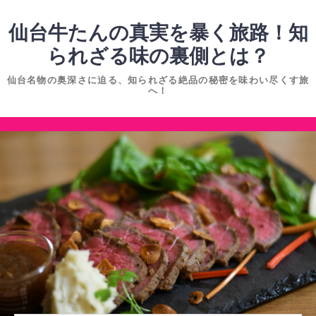
コ
ン
仙台牛たんの真実を暴く旅路！知
テ
られざる味の裏側とは？
ン
仙台名物の奥深さに迫る、知られざる絶品の秘密を味わい尽くす旅
ツ
へ！
へ
ス
コ
キ
ン
ッ
テ
プ
ン
ツ
へ
ス
キ
ッ
プ