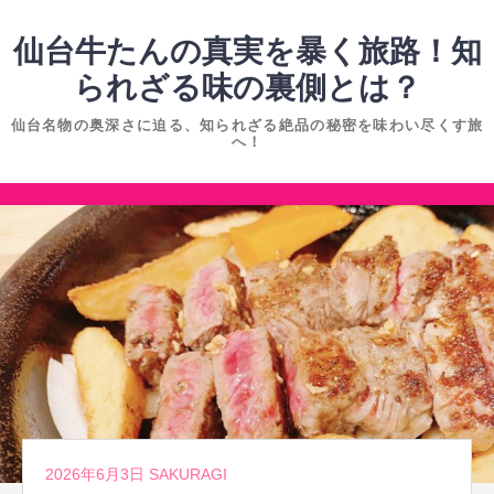
コ
ン
仙台牛たんの真実を暴く旅路！知
テ
られざる味の裏側とは？
ン
仙台名物の奥深さに迫る、知られざる絶品の秘密を味わい尽くす旅
ツ
へ！
へ
ス
コ
キ
ン
ッ
テ
プ
ン
ツ
へ
ス
キ
ッ
2026年6月3日
SAKURAGI
プ