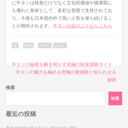
に牛タンは味覚だけでなく文化的価値や健康面に
も優れた食材として、多彩な形態で支持されてお
り、今後も日本国内外で高い人気を保ち続けるこ
とが期待されます。
牛タンの店のことならこちら
、
、
店
料理
牛タン
グルメ
投
牛タンの秘密を解き明かす至極の味覚体験ガイド
稿
牛タンの魅力を極める究極の食体験と知られざる
ナ
秘密
ビ
検索
ゲ
検索
ー
シ
ョ
最近の投稿
ン
東北の伊達が誇る牛たん秘伝の味と歴史